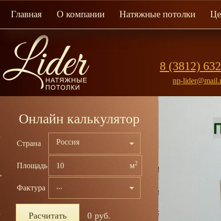
Главная
О компании
Натяжные потолки
Ц
8 (3812) 63
np-lider@mail.
Онлайн калькулятор
Россия
Страна
2
Площадь
м
...
Фактура
одства Бельгия по
Расчитать
0
руб.